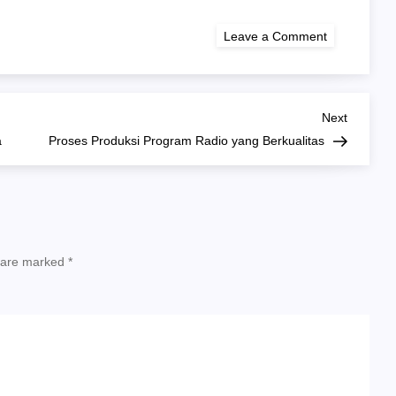
on
Leave a Comment
Peran
Radio
sebagai
Media
Informasi
yang
Next
Next
Tetap
Post
a
Proses Produksi Program Radio yang Berkualitas
Relevan
s are marked
*