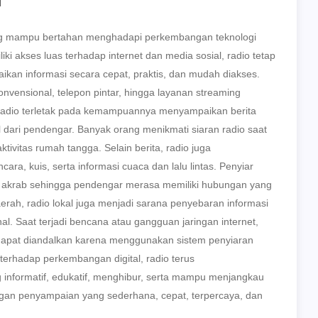
ng mampu bertahan menghadapi perkembangan teknologi
i akses luas terhadap internet dan media sosial, radio tetap
kan informasi secara cepat, praktis, dan mudah diakses.
onvensional, telepon pintar, hingga layanan streaming
radio terletak pada kemampuannya menyampaikan berita
 dari pendengar. Banyak orang menikmati siaran radio saat
tivitas rumah tangga. Selain berita, radio juga
ra, kuis, serta informasi cuaca dan lalu lintas. Penyiar
a akrab sehingga pendengar merasa memiliki hubungan yang
aerah, radio lokal juga menjadi sarana penyebaran informasi
nal. Saat terjadi bencana atau gangguan jaringan internet,
 dapat diandalkan karena menggunakan sistem penyiaran
terhadap perkembangan digital, radio terus
informatif, edukatif, menghibur, serta mampu menjangkau
ngan penyampaian yang sederhana, cepat, terpercaya, dan