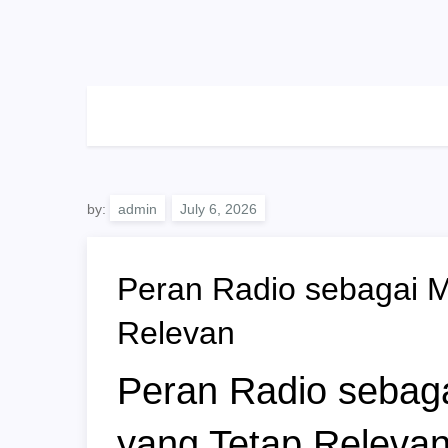
Skip
to
content
by:
admin
Peran Radio sebagai M
Relevan
Peran Radio sebaga
yang Tetap Releva